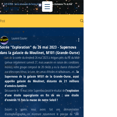
Soirées et séjours d'astronomie
CAP ASTRO - Soirées observatoire de Cestas, séjours La Palma, stages d'astronomie "Pic du Midi"
CAP ASTRO
Post
Tous les posts
Laurent Courier
Tous les posts
Soirée "Exploration" du 26 mai 2023 - Supernova
Photos Astro
dans la galaxie du Moulinet, M101 (Grande-Ourse)
Activités
Lors de la soirée du vendredi 26 mai 2023 à Artigues près du Pic du Midi 
(prévue initialement samedi 27, mais avancée en raison des conditions 
Matériels
météo), notre groupe composé de 20 clients a eu la chance d'observer 
aux télescopes Vénus, la Lune, des amas d'étoiles et nébuleuses... et… 
la 
Documents utiles en astronomie
Supernova de la galaxie M101 de la Grande-Ourse, aussi 
appelée galaxie du Moulinet, distante de 21 millions 
d'années-lumière
.
Découverte le 19 mai, cette Supernova serait le résultat de 
l'explosion 
d'une étoile supergéante en fin de vie : une étoile 
d'environ 15 fois la masse de notre Soleil !
Durant la soirée, nous avons fait une démonstration 
d'astrophotographie, en montrant notamment le principe du "Live 