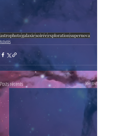
astrophoto
galaxie
soirée
exploration
supernova
Activités
Posts récents
Voir tout