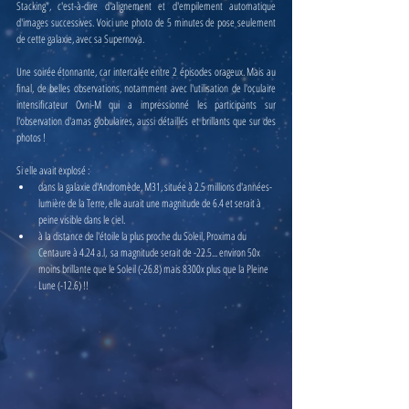
Stacking", c'est-à-dire d'alignement et d'empilement automatique 
d'images successives. Voici une photo de 5 minutes de pose seulement 
de cette galaxie, avec sa Supernova.
Une soirée étonnante, car intercalée entre 2 épisodes orageux. Mais au 
final, de belles observations, notamment avec l'utilisation de l'oculaire 
intensificateur Ovni-M qui a impressionné les participants sur 
l'observation d'amas globulaires, aussi détaillés et brillants que sur des 
photos !
Si elle avait explosé :
dans la galaxie d'Andromède, M31, située à 2.5 millions d'années-
lumière de la Terre, elle aurait une magnitude de 6.4 et serait à 
peine visible dans le ciel.
à la distance de l'étoile la plus proche du Soleil, Proxima du 
Centaure à 4.24 a.l,  sa magnitude serait de -22.5... environ 50x 
moins brillante que le Soleil (-26.8) mais 8300x plus que la Pleine 
Lune (-12.6) !!