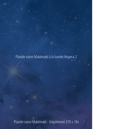
Planète naine Makémaké à la lunette Vespera-2
Planète naine Makémaké - Empilement 370 x 10s