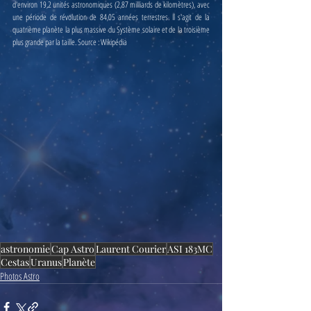
d'environ 19,2 unités astronomiques (2,87 milliards de kilomètres), avec 
une période de révolution de 84,05 années terrestres. Il s'agit de la 
quatrième planète la plus massive du Système solaire et de la troisième 
plus grande par la taille. Source : Wikipédia
astronomie
Cap Astro
Laurent Courier
ASI 183MC
Cestas
Uranus
Planète
Photos Astro